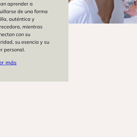
an aprender a
illarse de una forma
illa, auténtica y
recedora, mientras
nectan con su
ridad, su esencia y su
r personal.
er más