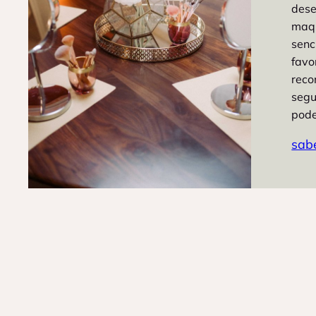
dese
maqu
senc
favo
reco
segu
pode
sab