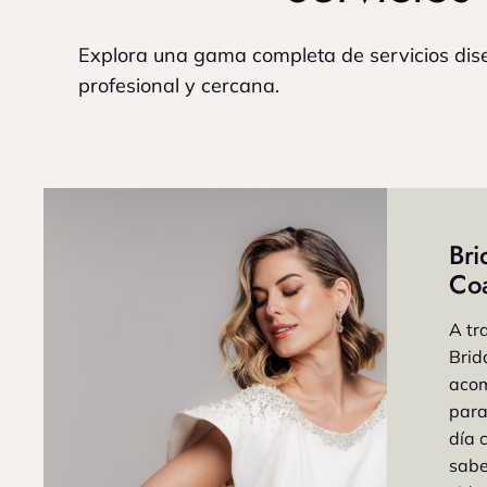
Explora una gama completa de servicios dis
profesional y cercana.
Bri
Co
A tr
Brid
aco
para
día 
sabe