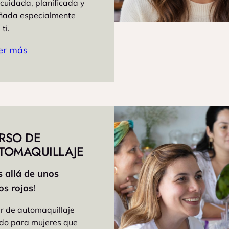
 cuidada, planificada y
ñada especialmente
ti.
er más
RSO DE
TOMAQUILLAJE
 allá de unos
ios
rojos
!
er de automaquillaje
do para mujeres que