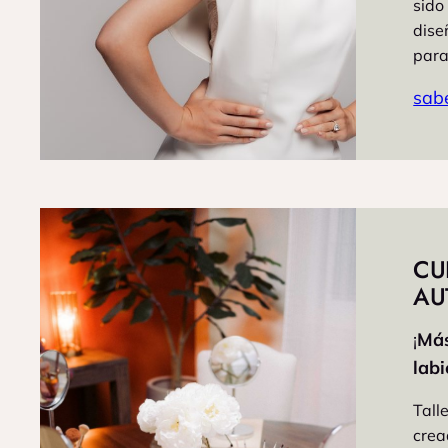
sido
dise
para 
sab
CU
AU
¡
Más
lab
Tall
crea