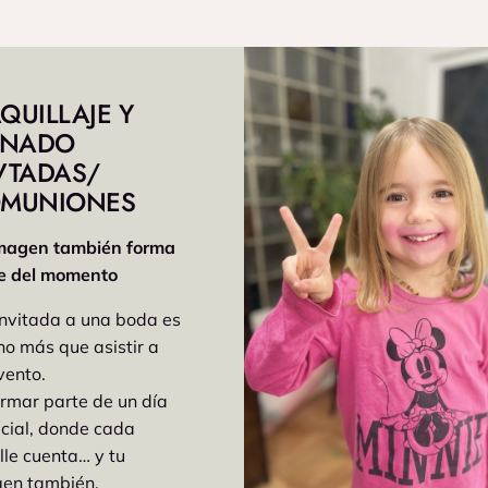
QUILLAJE Y
INADO
VTADAS/
MUNIONES
magen también forma
e del momento
invitada a una boda es
o más que asistir a
vento.
ormar parte de un día
cial, donde cada
lle cuenta… y tu
en también.