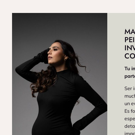
MA
PE
IN
CO
Tu i
part
Ser 
much
un e
Es f
espe
deta
imag